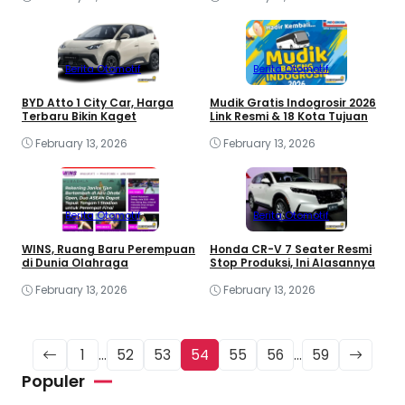
Berita Otomotif
Berita Otomotif
BYD Atto 1 City Car, Harga
Mudik Gratis Indogrosir 2026
Terbaru Bikin Kaget
Link Resmi & 18 Kota Tujuan
February 13, 2026
February 13, 2026
Berita Otomotif
Berita Otomotif
WINS, Ruang Baru Perempuan
Honda CR-V 7 Seater Resmi
di Dunia Olahraga
Stop Produksi, Ini Alasannya
February 13, 2026
February 13, 2026
1
…
52
53
54
55
56
…
59
Populer