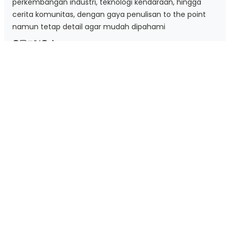
perkembangan industri, teknologi kendaraan, hingga
cerita komunitas, dengan gaya penulisan to the point
namun tetap detail agar mudah dipahami
Kategori
Aksesori & Gear
Berita Otomotif
Mobil
Motor
Tips & Trick
Tag Cloud
BMW
Daihatsu
Editor Pick
Featured
Gejala
Honda
Mitsubishi
Mobil
Mobil Listrik
Motor
Nissan
Rakata
Skuter Listrik
Teknologi
Tips Mengemudi
Vespa
Yamaha
Link Penting
Blog
Tentang Kami
Kontak
Ketentuan Penggunaan