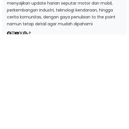
menyajikan update harian seputar motor dan mobil,
perkembangan industri, teknologi kendaraan, hingga
cerita komunitas, dengan gaya penulisan to the point
namun tetap detail agar mudah dipahami
Kategori
Aksesori & Gear
Berita Otomotif
Mobil
Motor
Tips & Trick
Tag Cloud
BMW
Daihatsu
Editor Pick
Featured
Gejala
Honda
Mitsubishi
Mobil
Mobil Listrik
Motor
Nissan
Rakata
Skuter Listrik
Teknologi
Tips Mengemudi
Vespa
Yamaha
Link Penting
Blog
Tentang Kami
Kontak