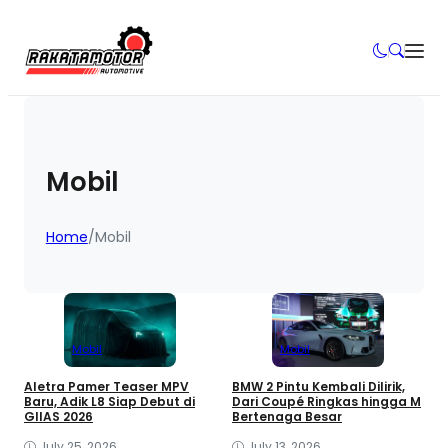
Mobil
Home
/
Mobil
Mobil
Mobil
Aletra Pamer Teaser MPV
BMW 2 Pintu Kembali Dilirik,
Baru, Adik L8 Siap Debut di
Dari Coupé Ringkas hingga M
GIIAS 2026
Bertenaga Besar
July 25, 2026
July 13, 2026