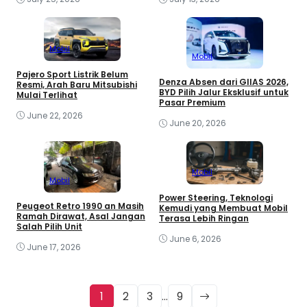
Mobil
Mobil
Pajero Sport Listrik Belum
Denza Absen dari GIIAS 2026,
Resmi, Arah Baru Mitsubishi
BYD Pilih Jalur Eksklusif untuk
Mulai Terlihat
Pasar Premium
June 22, 2026
June 20, 2026
Mobil
Mobil
Power Steering, Teknologi
Peugeot Retro 1990 an Masih
Kemudi yang Membuat Mobil
Ramah Dirawat, Asal Jangan
Terasa Lebih Ringan
Salah Pilih Unit
June 6, 2026
June 17, 2026
1
2
3
…
9