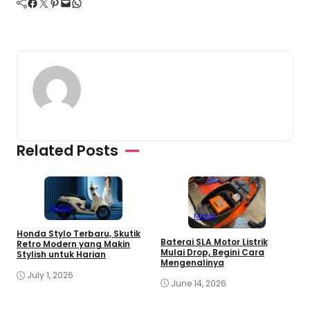
Facebook
Twitter
Pinterest
Mail
WhatsApp
Related Posts
Motor
Motor
Honda Stylo Terbaru, Skutik
Baterai SLA Motor Listrik
M
Retro Modern yang Makin
Mulai Drop, Begini Cara
E
Stylish untuk Harian
Mengenalinya
T
July 1, 2026
June 14, 2026