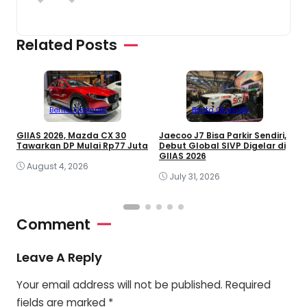
Related Posts
Berita Otomotif
Berita Otomotif
K
GIIAS 2026, Mazda CX 30
Jaecoo J7 Bisa Parkir Sendiri,
K
Tawarkan DP Mulai Rp77 Juta
Debut Global SIVP Digelar di
R
GIIAS 2026
August 4, 2026
July 31, 2026
Comment
Leave A Reply
Your email address will not be published.
Required
fields are marked
*