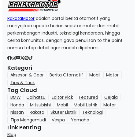
RakataMotor
adalah portal berita otomotif yang
menyajikan update harian seputar motor dan mobil,
perkembangan industri, teknologi kendaraan, hingga
cerita komunitas, dengan gaya penulisan to the point
namun tetap detail agar mudah dipahami
Kategori
Aksesori & Gear
Berita Otomotif
Mobil
Motor
Tips & Trick
Tag Cloud
BMW
Daihatsu
Editor Pick
Featured
Gejala
Honda
Mitsubishi
Mobil
Mobil Listrik
Motor
Nissan
Rakata
Skuter Listrik
Teknologi
Tips Mengemudi
Vespa
Yamaha
Link Penting
Blog