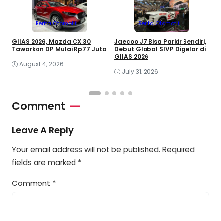
Berita Otomotif
Berita Otomotif
K
GIIAS 2026, Mazda CX 30
Jaecoo J7 Bisa Parkir Sendiri,
K
Tawarkan DP Mulai Rp77 Juta
Debut Global SIVP Digelar di
R
GIIAS 2026
August 4, 2026
July 31, 2026
Comment
Leave A Reply
Your email address will not be published.
Required
fields are marked
*
Comment
*