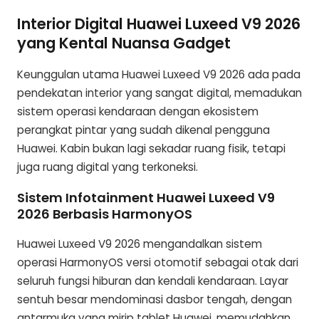
Interior Digital Huawei Luxeed V9 2026
yang Kental Nuansa Gadget
Keunggulan utama Huawei Luxeed V9 2026 ada pada
pendekatan interior yang sangat digital, memadukan
sistem operasi kendaraan dengan ekosistem
perangkat pintar yang sudah dikenal pengguna
Huawei. Kabin bukan lagi sekadar ruang fisik, tetapi
juga ruang digital yang terkoneksi.
Sistem Infotainment Huawei Luxeed V9
2026 Berbasis HarmonyOS
Huawei Luxeed V9 2026 mengandalkan sistem
operasi HarmonyOS versi otomotif sebagai otak dari
seluruh fungsi hiburan dan kendali kendaraan. Layar
sentuh besar mendominasi dasbor tengah, dengan
antarmuka yang mirip tablet Huawei, memudahkan