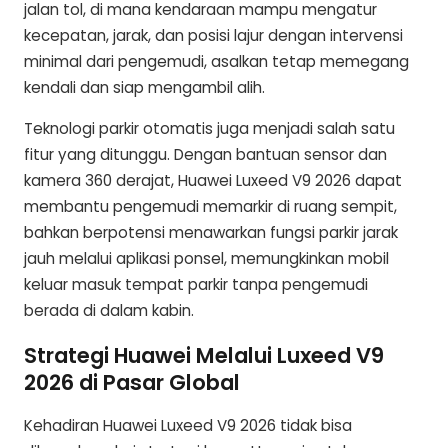
jalan tol, di mana kendaraan mampu mengatur
kecepatan, jarak, dan posisi lajur dengan intervensi
minimal dari pengemudi, asalkan tetap memegang
kendali dan siap mengambil alih.
Teknologi parkir otomatis juga menjadi salah satu
fitur yang ditunggu. Dengan bantuan sensor dan
kamera 360 derajat, Huawei Luxeed V9 2026 dapat
membantu pengemudi memarkir di ruang sempit,
bahkan berpotensi menawarkan fungsi parkir jarak
jauh melalui aplikasi ponsel, memungkinkan mobil
keluar masuk tempat parkir tanpa pengemudi
berada di dalam kabin.
Strategi Huawei Melalui Luxeed V9
2026 di Pasar Global
Kehadiran Huawei Luxeed V9 2026 tidak bisa