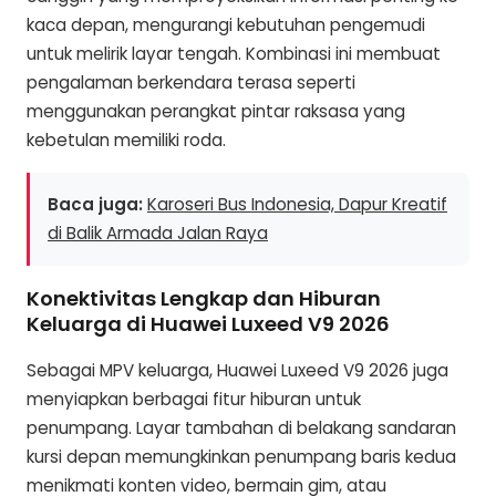
kaca depan, mengurangi kebutuhan pengemudi
untuk melirik layar tengah. Kombinasi ini membuat
pengalaman berkendara terasa seperti
menggunakan perangkat pintar raksasa yang
kebetulan memiliki roda.
Baca juga:
Karoseri Bus Indonesia, Dapur Kreatif
di Balik Armada Jalan Raya
Konektivitas Lengkap dan Hiburan
Keluarga di Huawei Luxeed V9 2026
Sebagai MPV keluarga, Huawei Luxeed V9 2026 juga
menyiapkan berbagai fitur hiburan untuk
penumpang. Layar tambahan di belakang sandaran
kursi depan memungkinkan penumpang baris kedua
menikmati konten video, bermain gim, atau