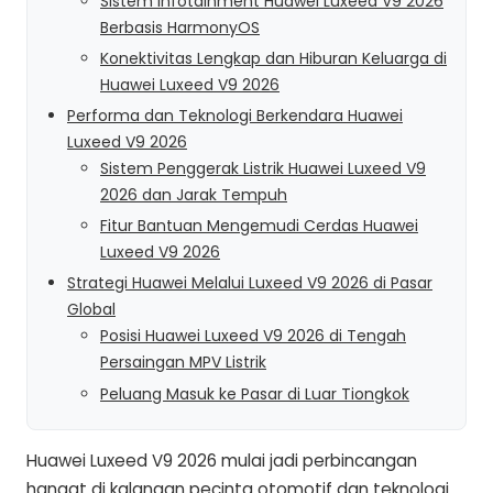
Sistem Infotainment Huawei Luxeed V9 2026
Berbasis HarmonyOS
Konektivitas Lengkap dan Hiburan Keluarga di
Huawei Luxeed V9 2026
Performa dan Teknologi Berkendara Huawei
Luxeed V9 2026
Sistem Penggerak Listrik Huawei Luxeed V9
2026 dan Jarak Tempuh
Fitur Bantuan Mengemudi Cerdas Huawei
Luxeed V9 2026
Strategi Huawei Melalui Luxeed V9 2026 di Pasar
Global
Posisi Huawei Luxeed V9 2026 di Tengah
Persaingan MPV Listrik
Peluang Masuk ke Pasar di Luar Tiongkok
Huawei Luxeed V9 2026 mulai jadi perbincangan
hangat di kalangan pecinta otomotif dan teknologi