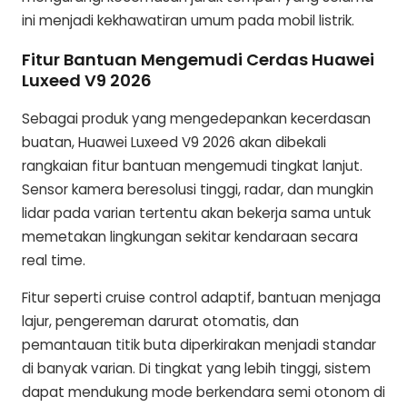
ini menjadi kekhawatiran umum pada mobil listrik.
Fitur Bantuan Mengemudi Cerdas Huawei
Luxeed V9 2026
Sebagai produk yang mengedepankan kecerdasan
buatan, Huawei Luxeed V9 2026 akan dibekali
rangkaian fitur bantuan mengemudi tingkat lanjut.
Sensor kamera beresolusi tinggi, radar, dan mungkin
lidar pada varian tertentu akan bekerja sama untuk
memetakan lingkungan sekitar kendaraan secara
real time.
Fitur seperti cruise control adaptif, bantuan menjaga
lajur, pengereman darurat otomatis, dan
pemantauan titik buta diperkirakan menjadi standar
di banyak varian. Di tingkat yang lebih tinggi, sistem
dapat mendukung mode berkendara semi otonom di