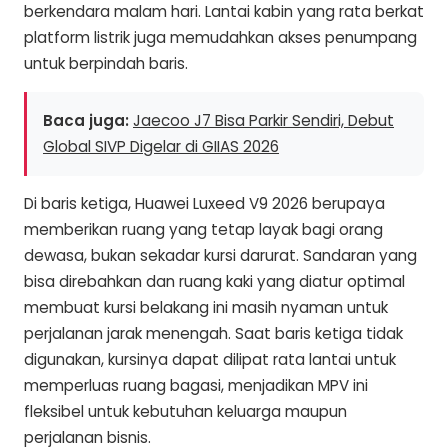
berkendara malam hari. Lantai kabin yang rata berkat
platform listrik juga memudahkan akses penumpang
untuk berpindah baris.
Baca juga:
Jaecoo J7 Bisa Parkir Sendiri, Debut
Global SIVP Digelar di GIIAS 2026
Di baris ketiga, Huawei Luxeed V9 2026 berupaya
memberikan ruang yang tetap layak bagi orang
dewasa, bukan sekadar kursi darurat. Sandaran yang
bisa direbahkan dan ruang kaki yang diatur optimal
membuat kursi belakang ini masih nyaman untuk
perjalanan jarak menengah. Saat baris ketiga tidak
digunakan, kursinya dapat dilipat rata lantai untuk
memperluas ruang bagasi, menjadikan MPV ini
fleksibel untuk kebutuhan keluarga maupun
perjalanan bisnis.