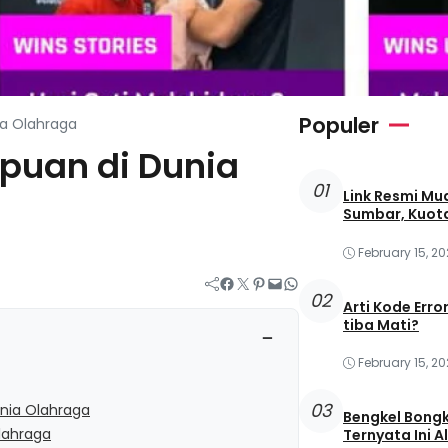
Populer
ia Olahraga
puan di Dunia
01
Link Resmi Mu
Sumbar, Kuot
February 15, 2
Facebook
Twitter
Pinterest
Mail
WhatsApp
02
Arti Kode Erro
tiba Mati?
−
February 15, 2
03
nia Olahraga
Bengkel Bongk
lahraga
Ternyata Ini 