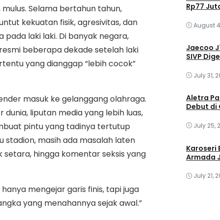
Rp77 Jut
 mulus. Selama bertahun tahun,
ut kekuatan fisik, agresivitas, dan
August 4
 pada laki laki. Di banyak negara,
Jaecoo J7
 resmi beberapa dekade setelah laki
SIVP Dige
ertentu yang dianggap “lebih cocok”
July 31, 
Aletra Pa
gender masuk ke gelanggang olahraga.
Debut di 
unia, liputan media yang lebih luas,
buat pintu yang tadinya tertutup
July 25, 
u stadion, masih ada masalah laten
Karoseri 
ak setara, hingga komentar seksis yang
Armada J
July 21, 
 hanya mengejar garis finis, tapi juga
sangka yang menahannya sejak awal.”