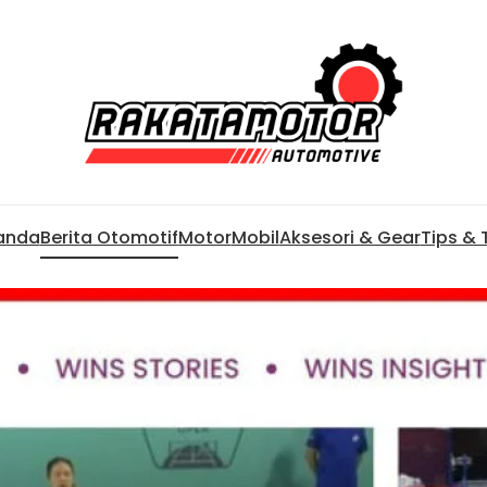
anda
Berita Otomotif
Motor
Mobil
Aksesori & Gear
Tips & 