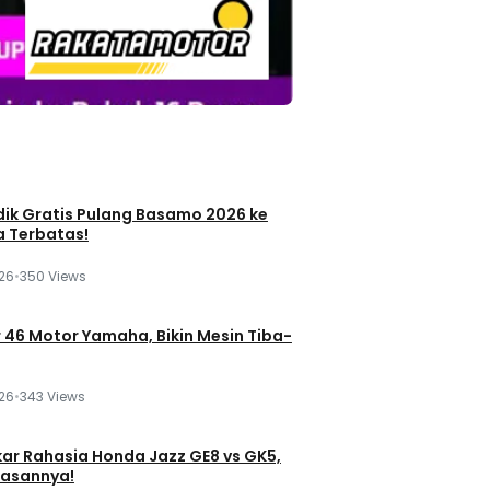
dik Gratis Pulang Basamo 2026 ke
a Terbatas!
026
•
350 Views
r 46 Motor Yamaha, Bikin Mesin Tiba-
026
•
343 Views
ar Rahasia Honda Jazz GE8 vs GK5,
Alasannya!