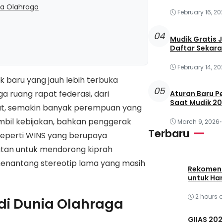
ia Olahraga
February 16, 2
04
Mudik Gratis 
Daftar Sekara
February 14, 2
 baru yang jauh lebih terbuka
05
ga ruang rapat federasi, dari
Aturan Baru 
Saat Mudik 2
put, semakin banyak perempuan yang
ambil kebijakan, bahkan penggerak
March 9, 2026
•
Terbaru
if seperti WINS yang berupaya
utan untuk mendorong kiprah
menantang stereotip lama yang masih
Rekomend
untuk Har
2 hours 
di Dunia Olahraga
GIIAS 20