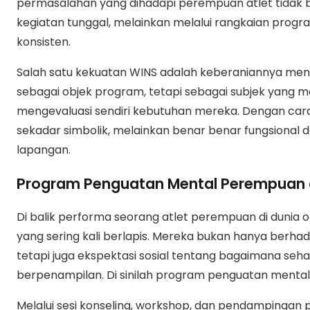
permasalahan yang dihadapi perempuan atlet tidak b
kegiatan tunggal, melainkan melalui rangkaian progr
konsisten.
Salah satu kekuatan WINS adalah keberaniannya m
sebagai objek program, tetapi sebagai subjek yang
mengevaluasi sendiri kebutuhan mereka. Dengan cara 
sekadar simbolik, melainkan benar benar fungsional 
lapangan.
Program Penguatan Mental Perempuan d
Di balik performa seorang atlet perempuan di dunia 
yang sering kali berlapis. Mereka bukan hanya berha
tetapi juga ekspektasi sosial tentang bagaimana se
berpenampilan. Di sinilah program penguatan mental y
Melalui sesi konseling, workshop, dan pendampingan 