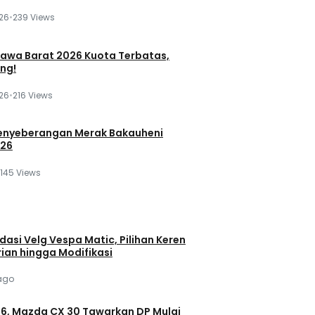
026
•
239 Views
Jawa Barat 2026 Kuota Terbatas,
ng!
026
•
216 Views
Penyeberangan Merak Bakauheni
026
145 Views
asi Velg Vespa Matic, Pilihan Keren
ian hingga Modifikasi
ago
26, Mazda CX 30 Tawarkan DP Mulai