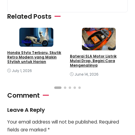
Related Posts
Motor
Motor
Honda Stylo Terbaru, Skutik
Baterai SLA Motor Listrik
M
Retro Modern yang Makin
Mulai Drop, Begini Cara
E
Stylish untuk Harian
Mengenalinya
T
July 1, 2026
June 14, 2026
Comment
Leave A Reply
Your email address will not be published.
Required
fields are marked
*